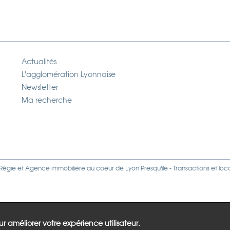
Actualités
L'agglomération Lyonnaise
Newsletter
Ma recherche
Régie
et
Agence immobilière
au coeur de Lyon Presqu'île - Transactions et loc
our améliorer votre expérience utilisateur.