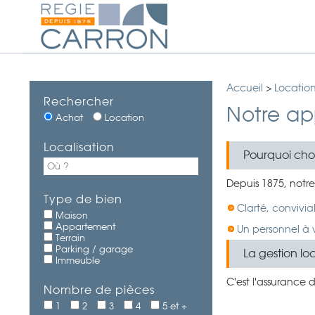
Accueil
>
Locatio
Rechercher
Notre a
Achat
Location
Localisation
Pourquoi choi
Depuis 1875, notre
Type de bien
Clarté, convivial
Maison
Appartement
Un personnel à v
Terrain
Parking / garage
La gestion lo
Immeuble
C'est l'assurance 
Nombre de pièces
1
2
3
4
5 et +