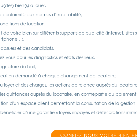
 du(des) bien(s) à louer,
a conformité aux normes d’habitabilité,
conditions de location,
de votre bien sur différents supports de publicité (internet, sites s
artphone…),
 dossiers et des candidats,
ez-vous pour les diagnostics et états des lieux,
signature du bail,
location demandé à chaque changement de locataire,
u loyer et des charges, les actions de relance auprès du locatair
 des quittances auprès du locataire, en contrepartie du paiement 
ition d'un espace client permettant la consultation de la gestion
e bénéficier d’une garantie « loyers impayés et détériorations immob
.
CONFIEZ NOUS VOTRE BIEN E