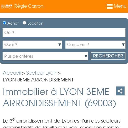
Régie Carron
Menu
Achat
Location
Accueil
>
Secteur Lyon
>
LYON 3EME ARRONDISSEMENT
Immobilier à LYON 3EME
ARRONDISSEMENT (69003)
e
Le 3
arrondissement de Lyon est l'un des secteurs
administratifs de la ville de Lyon, avec son propre