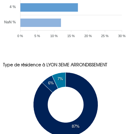
4 %
NaN %
0 %
5 %
10 %
15 %
20 %
25 %
30 %
Type de résidence à LYON 3EME ARRONDISSEMENT
7%
6%
87%