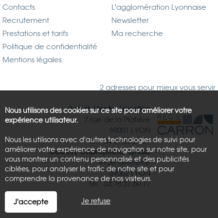
Contacts
L'agglomération Lyonnaise
Recrutement
Newsletter
Prestations et tarifs
Ma recherche
Politique de confidentialité
Mentions légales
2 adresses pour mieux vous servir
Achat, Vente, Location
Nous utilisons des cookies sur ce site pour améliorer votre
7 rue de la Platière
expérience utilisateur.
69001 LYON
Nous les utilisons avec d'autres technologies de suivi pour
Tél : 04.37.26.21.81
améliorer votre expérience de navigation sur notre site, pour
Gestion, Copropriété, Syndic
vous montrer un contenu personnalisé et des publicités
9 rue Grenette
ciblées, pour analyser le trafic de notre site et pour
69002 LYON
comprendre la provenance de nos visiteurs.
Tél : 04.78.37.69.17
Je refuse
J'accepte