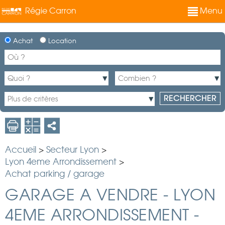
Régie Carron
Menu
Achat
Location
Accueil
>
Secteur Lyon
>
Lyon 4eme Arrondissement
>
Achat parking / garage
GARAGE A VENDRE
-
LYON
4EME ARRONDISSEMENT
-