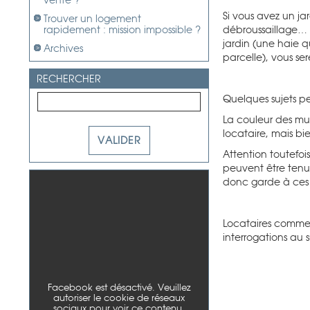
vente ?
Si vous avez un j
Trouver un logement
rapidement : mission impossible ?
d
ébroussaillage… 
jardin (une haie 
Archives
parcelle), vous ser
RECHERCHER
Quelques sujets pe
La couleur des mu
locataire, mais bi
Attention toutefois
peuvent être tenus
donc garde à ces m
Locataires comme p
interrogations au s
Facebook est désactivé. Veuillez
autoriser le cookie de réseaux
sociaux pour voir ce contenu.