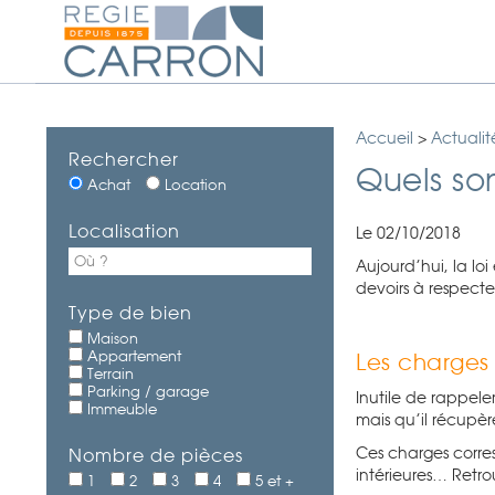
Accueil
>
Actualit
Rechercher
Quels son
Achat
Location
Localisation
Le 02/10/2018
Aujourd’hui, la loi
devoirs à respecte
Type de bien
Maison
Appartement
Les charges
Terrain
Parking / garage
Inutile de rappele
Immeuble
mais qu’il récupèr
Ces charges corre
Nombre de pièces
intérieures… Retro
1
2
3
4
5 et +