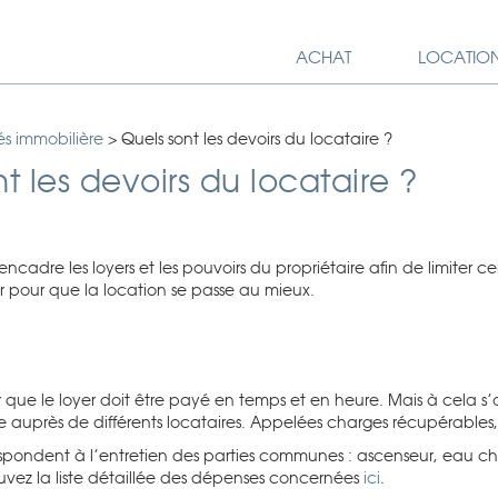
ACHAT
LOCATIO
és immobilière
>
Quels sont les devoirs du locataire ?
t les devoirs du locataire ?
 encadre les loyers et les pouvoirs du propriétaire afin de limiter cer
r pour que la location se passe au mieux.
r que le loyer doit être payé en temps et en heure. Mais à cela s
e auprès de différents locataires. Appelées charges récupérables
spondent à l’entretien des parties communes : ascenseur, eau ch
uvez la liste détaillée des dépenses concernées
ici
.