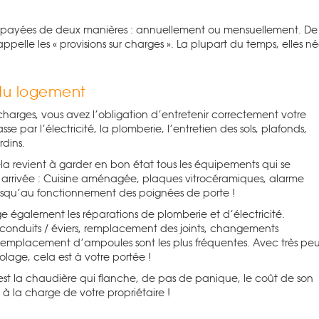
e payées de deux manières : annuellement ou mensuellement. De m
ppelle les « provisions sur charges ». La plupart du temps, elles n
 du logement
harges, vous avez l’obligation d’entretenir correctement votre
e par l’électricité, la plomberie, l’entretien des sols, plafonds,
dins.
la revient à garder en bon état tous les équipements qui se
e arrivée : Cuisine aménagée, plaques vitrocéramiques, alarme
usqu’au fonctionnement des poigné
es de porte
!
e également les réparations de plomberie et d’électricité.
nduits / éviers, remplacement des joints, changements
t remplacement d’ampoules sont les plus fréquentes. Avec très pe
olage, cela est à votre portée !
est la chaudière qui flanche, de pas de panique, le coût de son
à la charge de votre propriétaire !