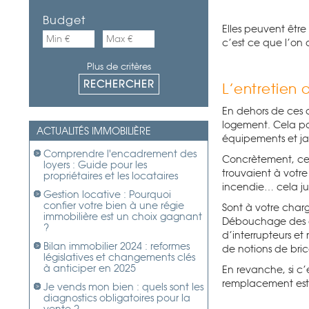
Budget
Elles peuvent êtr
c’est ce que l’on a
Plus de critères
L’entretien
En dehors de ces c
logement. Cela pass
ACTUALITÉS IMMOBILIÈRE
équipements et jar
Comprendre l'encadrement des
Concr
ètement, ce
loyers : Guide pour les
trouvaient à votr
propriétaires et les locataires
incendie… cela j
Gestion locative : Pourquoi
confier votre bien à une régie
Sont à votre charg
immobilière est un choix gagnant
Débouchage des co
?
d’interrupteurs e
Bilan immobilier 2024 : reformes
de notions de bric
législatives et changements clés
à anticiper en 2025
En revanche, si c’
remplacement est 
Je vends mon bien : quels sont les
diagnostics obligatoires pour la