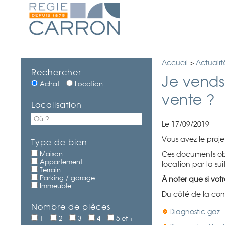
Accueil
>
Actualit
Rechercher
Je vends 
Achat
Location
vente ?
Localisation
Le 17/09/2019
Vous avez le proje
Type de bien
Maison
Ces documents obli
Appartement
location par la sui
Terrain
Parking / garage
À noter que si vot
Immeuble
Du côté de la co
Nombre de pièces
Diagnostic gaz
1
2
3
4
5 et +