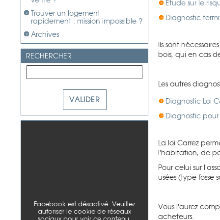
vente ?
Etude sur le ris
Trouver un logement
Diagnostic termi
rapidement : mission impossible ?
Archives
Ils sont nécessaire
bois, qui en cas de
RECHERCHER
Les autres diagnost
Diagnostic
Loi C
Diagnostic pour 
La loi Carrez perm
l'habitation, de pa
Pour celui sur l'as
usées (type fosse 
Facebook est désactivé. Veuillez
Vous l'aurez compr
autoriser le cookie de réseaux
acheteurs.
sociaux pour voir ce contenu.