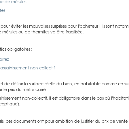
que de mérules
tes
s pour éviter les mauvaises surprises pour l'acheteur ! Ils sont no
 mérules ou de thermites va être fragilisée.
ics obligatoires :
arrez
assainissement non collectif
et de définir la surface réelle du bien, en habitable comme en sur
r le prix du mètre carré.
sainissement non-collectif, il est obligatoire dans le cas où l'habi
sceptique).
is, ces documents ont pour ambition de justifier du prix de vent