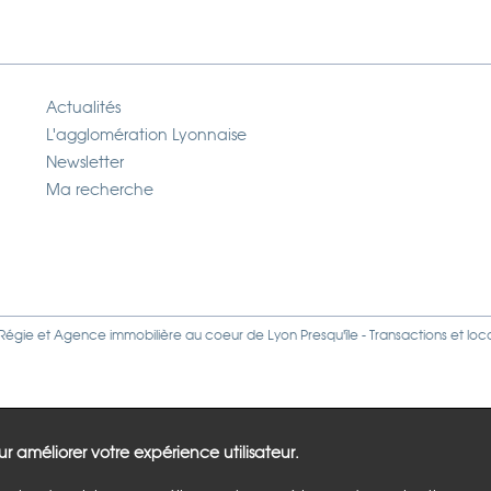
Actualités
L'agglomération Lyonnaise
Newsletter
Ma recherche
Régie
et
Agence immobilière
au coeur de Lyon Presqu'île - Transactions et loc
our améliorer votre expérience utilisateur.