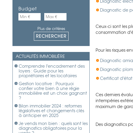
Diagnostic élec
Budget
Diagnostic de 
Ceux-ci sont les pl
Plus de critères
consommation d'é
Pour les risques e
ACTUALITÉS IMMOBILIÈRE
Diagnostic ami
Comprendre l'encadrement des
Diagnostic plo
loyers : Guide pour les
propriétaires et les locataires
Certificat d'état
Gestion locative : Pourquoi
confier votre bien à une régie
immobilière est un choix gagnant
Ces derniers évalue
?
intempéries extéri
Bilan immobilier 2024 : reformes
maximum de garanti
législatives et changements clés
à anticiper en 2025
Je vends mon bien : quels sont les
Des diagnostics pou
diagnostics obligatoires pour la