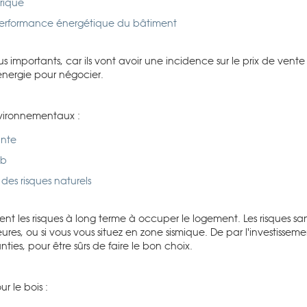
trique
performance énergétique du bâtiment
us importants, car ils vont avoir une incidence sur le prix de vente
nergie pour négocier.
nvironnementaux :
ante
mb
 des risques naturels
nt les risques à long terme à occuper le logement. Les risques sani
eures, ou si vous vous situez en zone sismique. De par l'investisse
es, pour être sûrs de faire le bon choix.
r le bois :