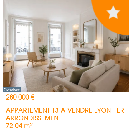
7 photo(s)
280 000 €
APPARTEMENT T3 A VENDRE
LYON 1ER
ARRONDISSEMENT
2
72.04 m