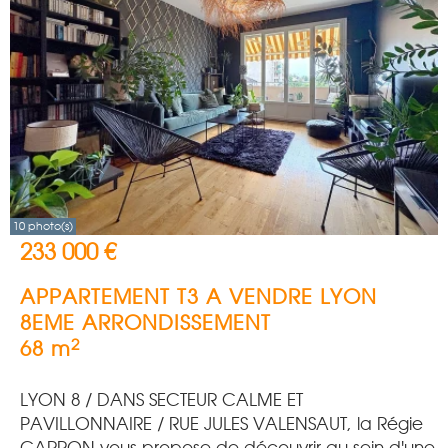
10 photo(s)
233 000 €
APPARTEMENT T3 A VENDRE
LYON
8EME ARRONDISSEMENT
2
68 m
LYON 8 / DANS SECTEUR CALME ET
PAVILLONNAIRE / RUE JULES VALENSAUT, la Régie