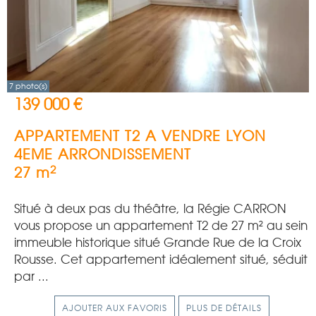
7 photo(s)
139 000 €
APPARTEMENT T2 A VENDRE
LYON
4EME ARRONDISSEMENT
2
27 m
Situé à deux pas du théâtre, la Régie CARRON
vous propose un appartement T2 de 27 m² au sein
immeuble historique situé Grande Rue de la Croix
Rousse. Cet appartement idéalement situé, séduit
par ...
AJOUTER AUX FAVORIS
PLUS DE DÉTAILS