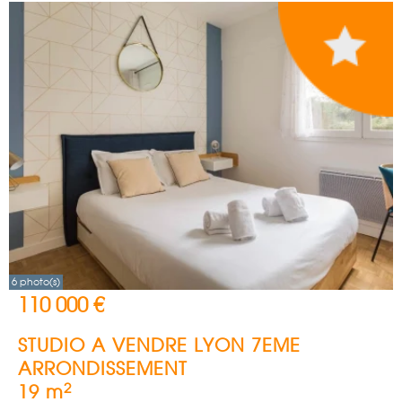
6 photo(s)
110 000 €
STUDIO A VENDRE
LYON 7EME
ARRONDISSEMENT
2
19 m