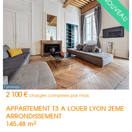
7 photo(s)
2 100 €
charges comprises par mois
APPARTEMENT T3 A LOUER
LYON 2EME
ARRONDISSEMENT
2
145.48 m