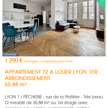
7 photo(s)
1 290 €
charges comprises par mois
APPARTEMENT T2 A LOUER
LYON 1ER
ARRONDISSEMENT
2
55.88 m
LYON 1 / PÊCHERIE - rue de la Platière - Très beau
T2 meublé de 55,88 m² au 1er étage avec