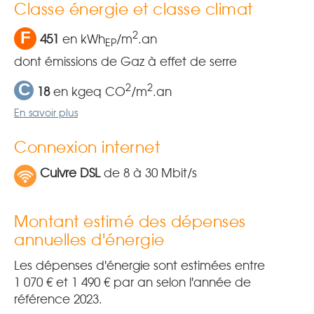
Classe énergie et classe climat
F
2
451
en kWh
/m
.an
EP
dont émissions de Gaz à effet de serre
C
2
2
18
en kgeq CO
/m
.an
En savoir plus
Connexion internet
Cuivre DSL
de 8 à 30 Mbit/s
Montant estimé des dépenses
annuelles d'énergie
Les dépenses d'énergie sont estimées entre
1 070 € et 1 490 € par an selon l'année de
référence 2023.