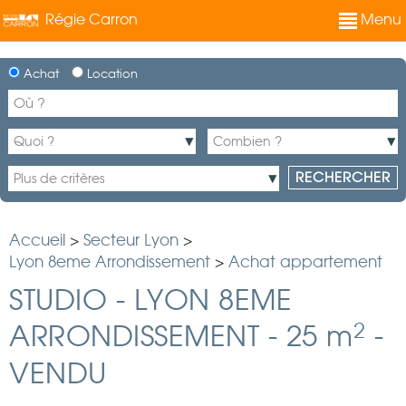
Régie Carron
Menu
Achat
Location
Accueil
>
Secteur Lyon
>
Lyon 8eme Arrondissement
>
Achat appartement
STUDIO
-
LYON 8EME
2
ARRONDISSEMENT
-
25 m
-
VENDU