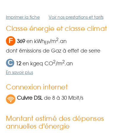
Imprimer la fiche
Voir nos prestations et tarifs
Classe énergie et classe climat
F
2
369
en kWh
/m
.an
EP
dont émissions de Gaz à effet de serre
C
2
2
12
en kgeq CO
/m
.an
En savoir plus
Connexion internet
Cuivre DSL
de 8 à 30 Mbit/s
Montant estimé des dépenses
annuelles d'énergie