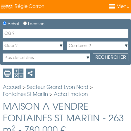
Régie Carron
Menu
Achat
Location
Accueil
>
Secteur Grand Lyon Nord
>
Fontaines St Martin
>
Achat maison
MAISON A VENDRE
-
FONTAINES ST MARTIN
-
263
2
m
-
780 000 €