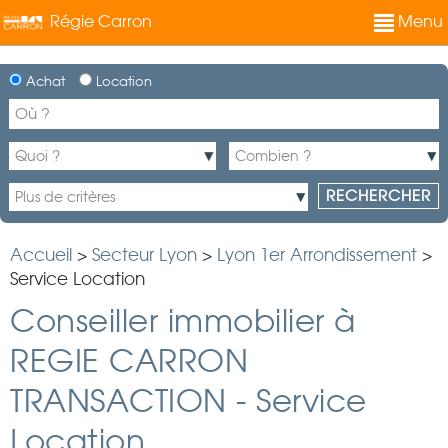
Régie Carron
Menu
Achat
Location
Accueil
>
Secteur Lyon
>
Lyon 1er Arrondissement
>
Service Location
Conseiller immobilier à
REGIE CARRON
TRANSACTION - Service
Location