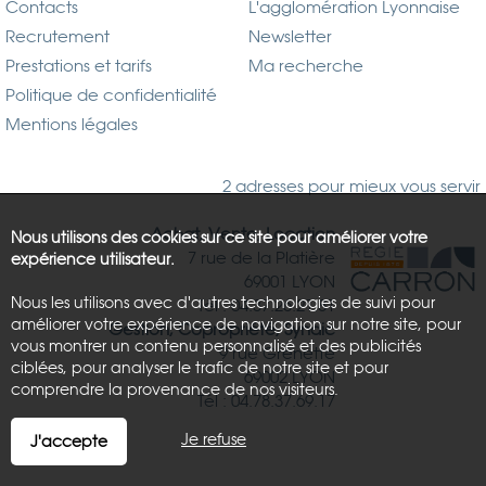
Contacts
L'agglomération Lyonnaise
Recrutement
Newsletter
Prestations et tarifs
Ma recherche
Politique de confidentialité
Mentions légales
2 adresses pour mieux vous servir
Achat, Vente, Location
Nous utilisons des cookies sur ce site pour améliorer votre
7 rue de la Platière
expérience utilisateur.
69001 LYON
Nous les utilisons avec d'autres technologies de suivi pour
Tél : 04.37.26.21.81
améliorer votre expérience de navigation sur notre site, pour
Gestion, Copropriété, Syndic
vous montrer un contenu personnalisé et des publicités
9 rue Grenette
ciblées, pour analyser le trafic de notre site et pour
69002 LYON
comprendre la provenance de nos visiteurs.
Tél : 04.78.37.69.17
Je refuse
J'accepte