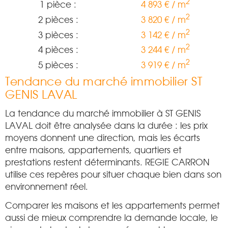
2
1 pièce :
4 893 € / m
2
2 pièces :
3 820 € / m
2
3 pièces :
3 142 € / m
2
4 pièces :
3 244 € / m
2
5 pièces :
3 919 € / m
Tendance du marché immobilier ST
GENIS LAVAL
La tendance du marché immobilier à ST GENIS
LAVAL doit être analysée dans la durée : les prix
moyens donnent une direction, mais les écarts
entre maisons, appartements, quartiers et
prestations restent déterminants. REGIE CARRON
utilise ces repères pour situer chaque bien dans son
environnement réel.
Comparer les maisons et les appartements permet
aussi de mieux comprendre la demande locale, le