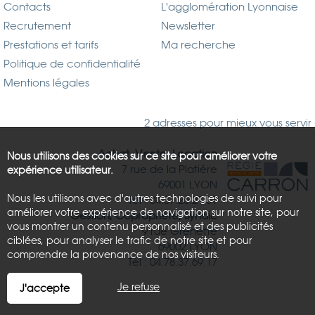
Contacts
L'agglomération Lyonnaise
Recrutement
Newsletter
Prestations et tarifs
Ma recherche
Politique de confidentialité
Mentions légales
2 adresses pour mieux vous servir
Achat, Vente, Location
Nous utilisons des cookies sur ce site pour améliorer votre
7 rue de la Platière
expérience utilisateur.
69001 LYON
Nous les utilisons avec d'autres technologies de suivi pour
Tél : 04.37.26.21.81
améliorer votre expérience de navigation sur notre site, pour
Gestion, Copropriété, Syndic
vous montrer un contenu personnalisé et des publicités
9 rue Grenette
ciblées, pour analyser le trafic de notre site et pour
69002 LYON
comprendre la provenance de nos visiteurs.
Tél : 04.78.37.69.17
Je refuse
J'accepte