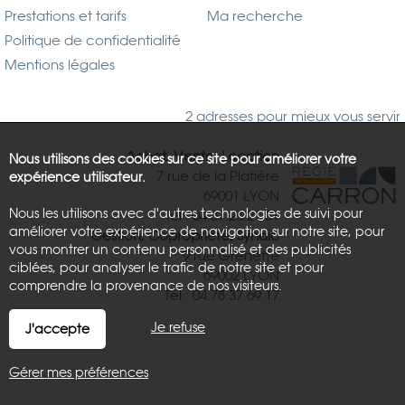
Prestations et tarifs
Ma recherche
Politique de confidentialité
Mentions légales
2 adresses pour mieux vous servir
Achat, Vente, Location
Nous utilisons des cookies sur ce site pour améliorer votre
7 rue de la Platière
expérience utilisateur.
69001 LYON
Nous les utilisons avec d'autres technologies de suivi pour
Tél : 04.37.26.21.81
améliorer votre expérience de navigation sur notre site, pour
Gestion, Copropriété, Syndic
vous montrer un contenu personnalisé et des publicités
9 rue Grenette
ciblées, pour analyser le trafic de notre site et pour
69002 LYON
comprendre la provenance de nos visiteurs.
Tél : 04.78.37.69.17
Je refuse
J'accepte
Gérer mes préférences