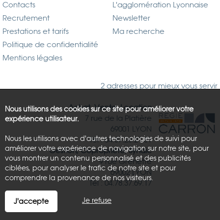
Contacts
L'agglomération Lyonnaise
Recrutement
Newsletter
Prestations et tarifs
Ma recherche
Politique de confidentialité
Mentions légales
2 adresses pour mieux vous servir
Achat, Vente, Location
Nous utilisons des cookies sur ce site pour améliorer votre
7 rue de la Platière
expérience utilisateur.
69001 LYON
Nous les utilisons avec d'autres technologies de suivi pour
Tél : 04.37.26.21.81
améliorer votre expérience de navigation sur notre site, pour
Gestion, Copropriété, Syndic
vous montrer un contenu personnalisé et des publicités
9 rue Grenette
ciblées, pour analyser le trafic de notre site et pour
69002 LYON
comprendre la provenance de nos visiteurs.
Tél : 04.78.37.69.17
Je refuse
J'accepte