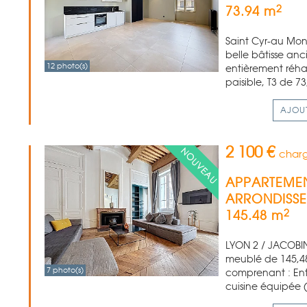
2
73.94 m
Saint Cyr-au Mont
belle bâtisse anc
12 photo(s)
entièrement réha
paisible, T3 de 7
AJOU
2 100 €
charg
APPARTEMEN
ARRONDISS
2
145.48 m
LYON 2 / JACOBINS
meublé de 145,4
7 photo(s)
comprenant : Ent
cuisine équipée (