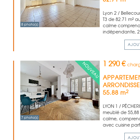
Lyon 2 / Bellecou
T3 de 82.71 m² a
8 photo(s)
calme comprenant 
indépendante, 2 
AJOU
1 290 €
charg
APPARTEMEN
ARRONDISS
2
55.88 m
LYON 1 / PÊCHERIE
meublé de 55,88
7 photo(s)
calme, comprenan
avec cuisine parf
AJOU