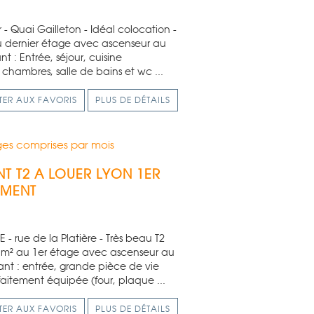
r - Quai Gailleton - Idéal colocation -
u dernier étage avec ascenseur au
: Entrée, séjour, cuisine
chambres, salle de bains et wc ...
TER AUX FAVORIS
PLUS DE DÉTAILS
es comprises par mois
T T2 A LOUER
LYON 1ER
EMENT
 - rue de la Platière - Très beau T2
 m² au 1er étage avec ascenseur au
t : entrée, grande pièce de vie
aitement équipée (four, plaque ...
TER AUX FAVORIS
PLUS DE DÉTAILS