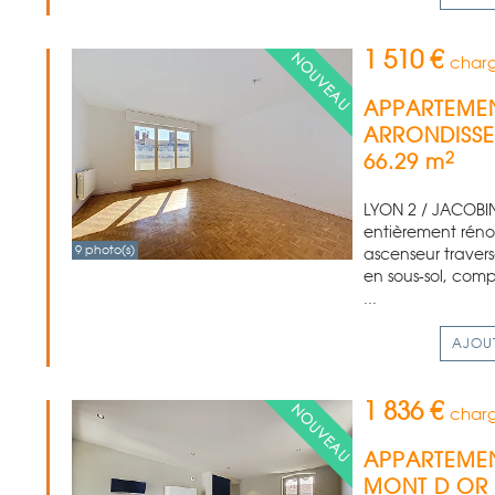
1 510 €
charg
APPARTEMEN
ARRONDISS
2
66.29 m
LYON 2 / JACOBIN
entièrement rén
9 photo(s)
ascenseur travers
en sous-sol, comp
...
AJOU
1 836 €
charg
APPARTEMEN
MONT D OR