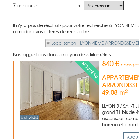
7
annonces
Tri :
Il n'y a pas de résultats pour votre recherche à LYON 4EM
à modifier vos critères de recherche :
Localisation : LYON 4EME ARRONDISSEME
Nos suggestions dans un rayon de 8 kilomètres :
840 €
charges
APPARTEMEN
ARRONDISS
2
49.08 m
LLYON 5 / SAINT 
grand T1 bis de 
6 photo(s)
ascenseur, compr
bureau et chambr
AJOU