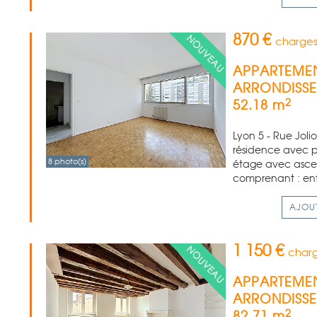
870 €
charges
APPARTEMEN
ARRONDISS
2
52.18 m
Lyon 5 - Rue Joli
résidence avec p
8 photo(s)
étage avec ascens
comprenant : entr
AJOU
1 150 €
charg
APPARTEMEN
ARRONDISS
2
82.71 m