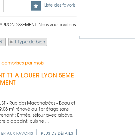
Liste des favoris
E ARRONDISSEMENT. Nous vous invitons
NT
1 Type de bien
 comprises par mois
T T1 A LOUER
LYON 5EME
EMENT
JUST - Rue des Macchabées - Beau et
49.08 m² rénové au 1er étage sans
enant : Entrée, séjour avec alcôve,
e d'appoint, cuisine ...
TER AUX FAVORIS
PLUS DE DÉTAILS