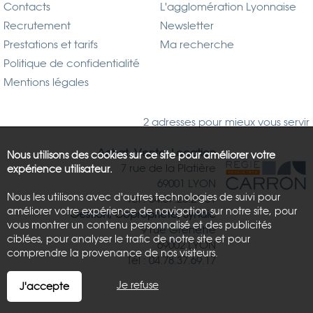
Contacts
L'agglomération Lyonnaise
Recrutement
Newsletter
Prestations et tarifs
Ma recherche
Politique de confidentialité
Mentions légales
2 adresses pour mieux vous servir
Achat, Vente, Location
Nous utilisons des cookies sur ce site pour améliorer votre
7 rue de la Platière
expérience utilisateur.
69001 LYON
Nous les utilisons avec d'autres technologies de suivi pour
Tél : 04.37.26.21.81
améliorer votre expérience de navigation sur notre site, pour
Gestion, Copropriété, Syndic
vous montrer un contenu personnalisé et des publicités
9 rue Grenette
ciblées, pour analyser le trafic de notre site et pour
69002 LYON
comprendre la provenance de nos visiteurs.
Tél : 04.78.37.69.17
Je refuse
J'accepte