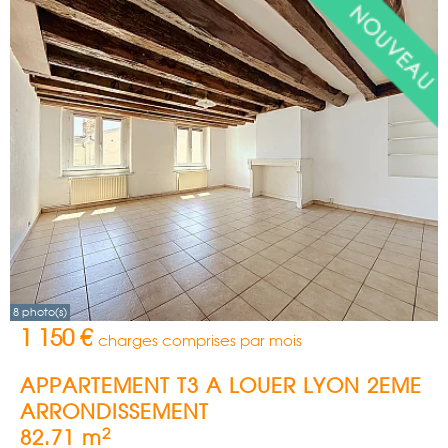
8 photo(s)
1 150 €
charges comprises par mois
APPARTEMENT T3 A LOUER
LYON 2EME
ARRONDISSEMENT
2
82.71 m