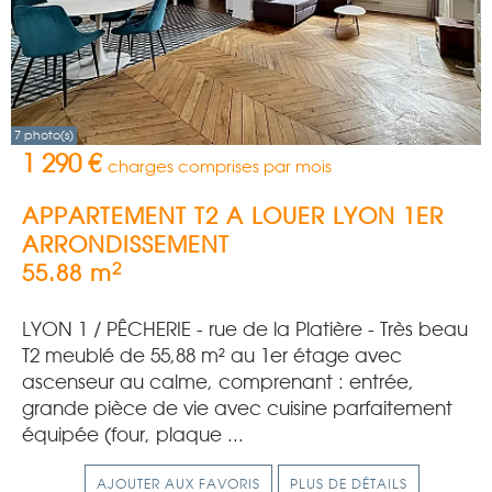
7 photo(s)
1 290 €
charges comprises par mois
APPARTEMENT T2 A LOUER
LYON 1ER
ARRONDISSEMENT
2
55.88 m
LYON 1 / PÊCHERIE - rue de la Platière - Très beau
T2 meublé de 55,88 m² au 1er étage avec
ascenseur au calme, comprenant : entrée,
grande pièce de vie avec cuisine parfaitement
équipée (four, plaque ...
AJOUTER AUX FAVORIS
PLUS DE DÉTAILS