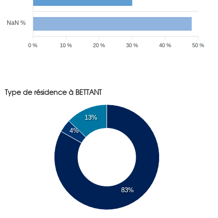
NaN %
0 %
10 %
20 %
30 %
40 %
50 %
Type de résidence à BETTANT
13%
4%
83%