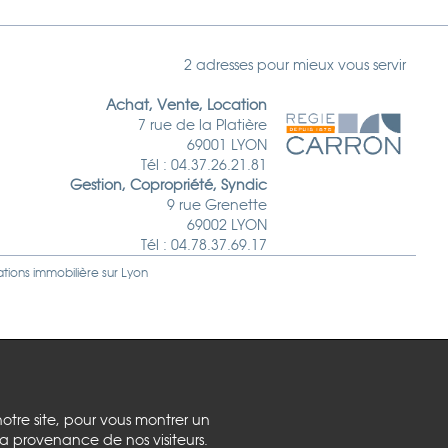
2 adresses pour mieux vous servir
Achat, Vente, Location
7 rue de la Platière
69001 LYON
Tél : 04.37.26.21.81
Gestion, Copropriété, Syndic
9 rue Grenette
69002 LYON
Tél : 04.78.37.69.17
ations immobilière sur
Lyon
notre site, pour vous montrer un
la provenance de nos visiteurs.