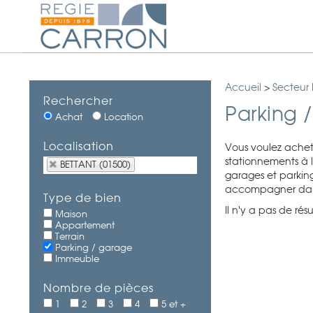
Accueil
>
Secteur
Rechercher
Parking 
Achat
Location
Localisation
Vous voulez achet
stationnements à l
BETTANT (01500)
garages et parking
accompagner dans 
Type de bien
Il n'y a pas de ré
Maison
Appartement
Terrain
Parking / garage
Immeuble
Nombre de pièces
1
2
3
4
5 et +