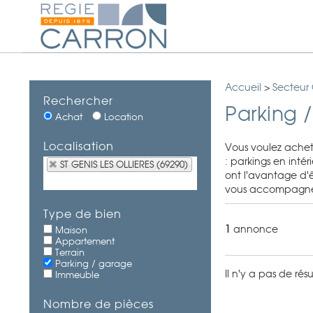
Accueil
>
Secteur
Rechercher
Parking 
Achat
Location
Localisation
Vous voulez achete
: parkings en inté
ST GENIS LES OLLIERES (69290)
ont l'avantage d'ê
vous accompagner 
Type de bien
1
annonce
Maison
Appartement
Terrain
Parking / garage
Il n'y a pas de ré
Immeuble
Nombre de pièces