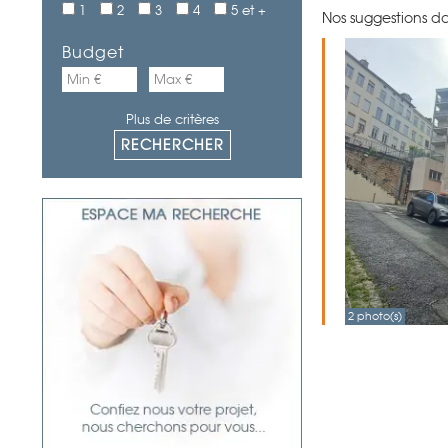
1
2
3
4
5 et +
Nos suggestions da
Budget
Plus de critères
2 photo(s)