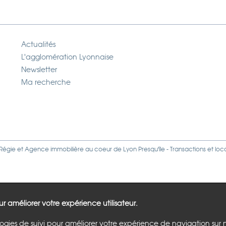
Actualités
L'agglomération Lyonnaise
Newsletter
Ma recherche
Régie
et
Agence immobilière
au coeur de Lyon Presqu'île - Transactions et loc
our améliorer votre expérience utilisateur.
logies de suivi pour améliorer votre expérience de navigation sur 