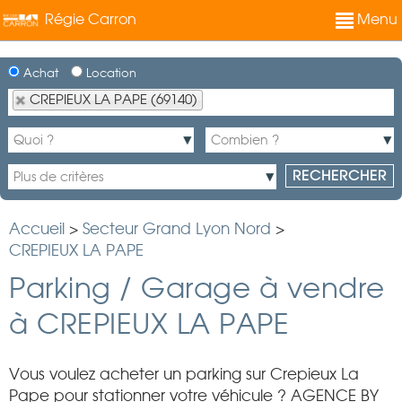
Régie Carron
Menu
Achat
Location
CREPIEUX LA PAPE (69140)
Accueil
>
Secteur Grand Lyon Nord
>
CREPIEUX LA PAPE
Parking / Garage à vendre
à CREPIEUX LA PAPE
Vous voulez acheter un parking sur Crepieux La
Pape pour stationner votre véhicule ? AGENCE BY