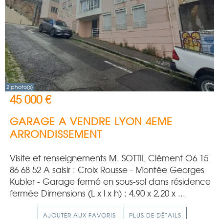
2 photo(s)
45 000 €
GARAGE A VENDRE
LYON 4EME
ARRONDISSEMENT
Visite et renseignements M. SOTTIL Clément O6 15
86 68 52 A saisir : Croix Rousse - Montée Georges
Kubler - Garage fermé en sous-sol dans résidence
fermée Dimensions (L x l x h) : 4,90 x 2,20 x ...
AJOUTER AUX FAVORIS
PLUS DE DÉTAILS