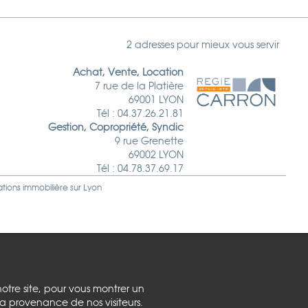
2 adresses pour mieux vous servir
Achat, Vente, Location
7 rue de la Platière
69001 LYON
Tél : 04.37.26.21.81
Gestion, Copropriété, Syndic
9 rue Grenette
69002 LYON
Tél : 04.78.37.69.17
ations immobilière sur
Lyon
notre site, pour vous montrer un
la provenance de nos visiteurs.