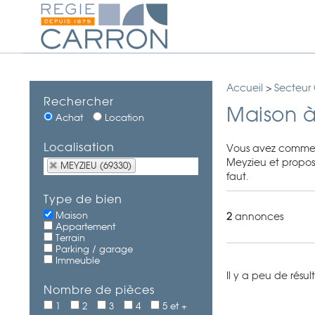
Accueil
>
Secteur 
Rechercher
Maison à
Achat
Location
Localisation
Vous avez comme 
Meyzieu et propose
MEYZIEU (69330)
faut.
Type de bien
Maison
2
annonces
Appartement
Terrain
Parking / garage
Immeuble
Il y a peu de résul
Nombre de pièces
1
2
3
4
5 et +