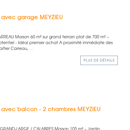
s avec garage
MEYZIEU
REAU Maison 60 m² sur grand terrain plat de 700 m² –
potentiel - Idéal premier achat A proximité immédiate des
tier Carreau, ...
PLUS DE DÉTAILS
 avec balcon - 2 chambres
MEYZIEU
 GRAND-LARGE / CALABRES Maison 105 m² – Jardin,