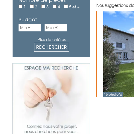
Nombre de pièces
Nos suggestions da
1
2
3
4
5 et +
Budget
Plus de critères
16 photo(s)