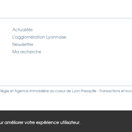
Actualités
L'agglomération Lyonnaise
Newsletter
Ma recherche
Régie
et
Agence immobilière
au coeur de Lyon Presqu'île - Transactions et loc
our améliorer votre expérience utilisateur.