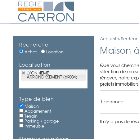
Accueil
>
Secteur
Rechercher
Maison 
Achat
Location
Localisation
Que vous cherchi
sélection de mais
LYON 4EME
ARRONDISSEMENT (69004)
rénover, notre exp
projets immobiliers
Type de bien
1
annonce
Maison
Appartement
Terrain
Parking / garage
Il n'y a pas de ré
Immeuble