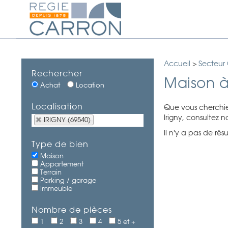
Accueil
>
Secteur
Rechercher
Maison à
Achat
Location
Localisation
Que vous cherchie
Irigny, consultez 
IRIGNY (69540)
Il n'y a pas de rés
Type de bien
Maison
Appartement
Terrain
Parking / garage
Immeuble
Nombre de pièces
1
2
3
4
5 et +