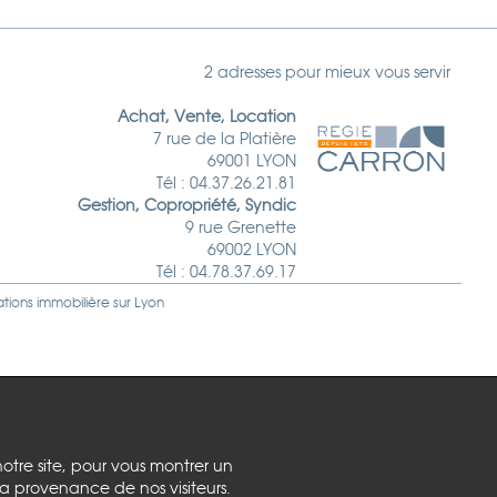
2 adresses pour mieux vous servir
Achat, Vente, Location
7 rue de la Platière
69001 LYON
Tél : 04.37.26.21.81
Gestion, Copropriété, Syndic
9 rue Grenette
69002 LYON
Tél : 04.78.37.69.17
ations immobilière sur
Lyon
notre site, pour vous montrer un
la provenance de nos visiteurs.