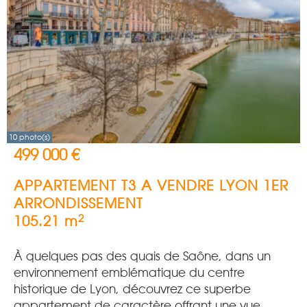
10 photo(s)
499 000 €
APPARTEMENT T3 A VENDRE
LYON 1ER
ARRONDISSEMENT
2
105.21 m
À quelques pas des quais de Saône, dans un
environnement emblématique du centre
historique de Lyon, découvrez ce superbe
appartement de caractère offrant une vue