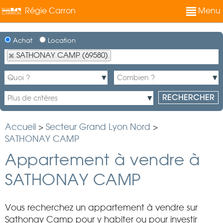
Régie Carron
Menu
Achat
Location
SATHONAY CAMP (69580)
Accueil
>
Secteur Grand Lyon Nord
>
SATHONAY CAMP
Appartement à vendre à
SATHONAY CAMP
Vous recherchez un appartement à vendre sur
Sathonay Camp pour y habiter ou pour investir