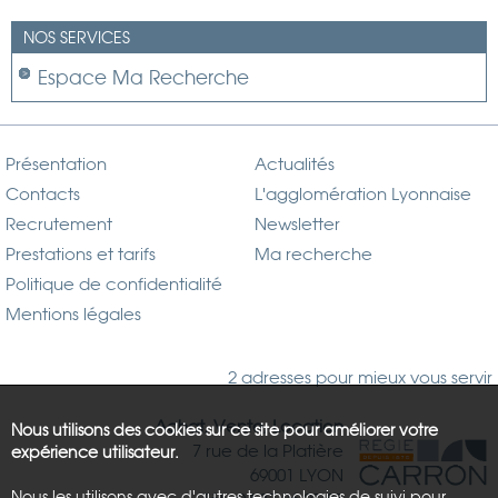
NOS SERVICES
Espace Ma Recherche
Présentation
Actualités
Contacts
L'agglomération Lyonnaise
Recrutement
Newsletter
Prestations et tarifs
Ma recherche
Politique de confidentialité
Mentions légales
2 adresses pour mieux vous servir
Achat, Vente, Location
Nous utilisons des cookies sur ce site pour améliorer votre
7 rue de la Platière
expérience utilisateur.
69001 LYON
Nous les utilisons avec d'autres technologies de suivi pour