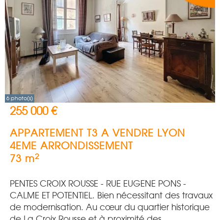
6 photo(s)
255 000 €
APPARTEMENT T3 A VENDRE
LYON
4EME ARRONDISSEMENT
2
73 m
PENTES CROIX ROUSSE - RUE EUGENE PONS -
CALME ET POTENTIEL. Bien nécessitant des travaux
de modernisation. Au cœur du quartier historique
de La Croix Rousse et à proximité des