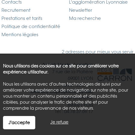
Contacts
L'agglomération Lyonnaise
Recrutement
Newsletter
Prestations et tarifs
Ma recherche
Politique de confidentialité
Mentions légales
2 adresses pour mieux vous servir
Achat, Vente, Location
Nous utilisons des cookies sur ce site pour améliorer votre
7 rue de la Platière
expérience utilisateur.
69001 LYON
Nous les utilisons avec d'autres technologies de suivi pour
Tél : 04.37.26.21.81
améliorer votre expérience de navigation sur notre site, pour
Gestion, Copropriété, Syndic
vous montrer un contenu personnalisé et des publicités
9 rue Grenette
ciblées, pour analyser le trafic de notre site et pour
69002 LYON
comprendre la provenance de nos visiteurs.
Tél : 04.78.37.69.17
Je refuse
J'accepte