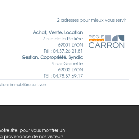
2 adresses pour mieux vous servir
Achat, Vente, Location
7 rue de la Platière
69001 LYON
Tél : 04.37.26.21.81
Gestion, Copropriété, Syndic
9 rue Grenette
69002 LYON
Tél : 04.78.37.69.17
ations immobilière sur
Lyon
notre site, pour vous montrer un
la provenance de nos visiteurs.