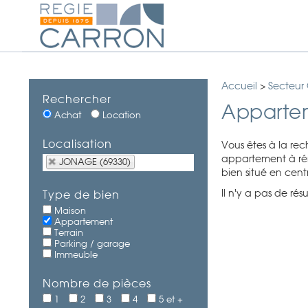
Accueil
>
Secteur 
Rechercher
Apparte
Achat
Location
Localisation
Vous êtes à la re
appartement à rén
JONAGE (69330)
bien situé en centr
Il n'y a pas de ré
Type de bien
Maison
Appartement
Terrain
Parking / garage
Immeuble
Nombre de pièces
1
2
3
4
5 et +