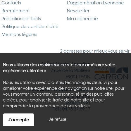
Contacts
L'agglomération Lyonnaise
Recrutement
Newsletter
Prestations et tarifs
Ma recherche
Politique de confidentialité
Mentions légales
2 adresses pour mieux vous servir
Achat, Vente, Location
Nous utilisons des cookies sur ce site pour améliorer votre
7 rue de la Platière
expérience utilisateur.
69001 LYON
Nous les utilisons avec d'autres technologies de suivi pour
Tél : 04.37.26.21.81
améliorer votre expérience de navigation sur notre site, pour
Gestion, Copropriété, Syndic
vous montrer un contenu personnalisé et des publicités
9 rue Grenette
ciblées, pour analyser le trafic de notre site et pour
69002 LYON
comprendre la provenance de nos visiteurs.
Tél : 04.78.37.69.17
Je refuse
J'accepte