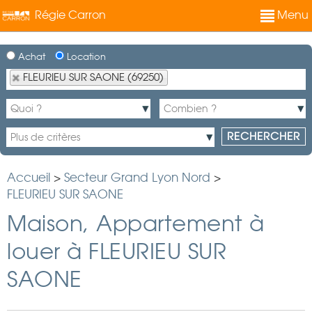
Régie Carron
Menu
Achat
Location
FLEURIEU SUR SAONE (69250)
Accueil
>
Secteur Grand Lyon Nord
>
FLEURIEU SUR SAONE
Maison, Appartement à
louer à FLEURIEU SUR
SAONE