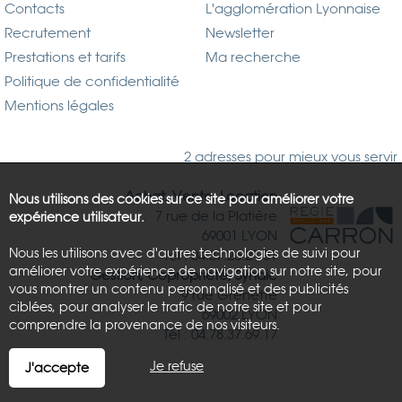
Contacts
L'agglomération Lyonnaise
Recrutement
Newsletter
Prestations et tarifs
Ma recherche
Politique de confidentialité
Mentions légales
2 adresses pour mieux vous servir
Achat, Vente, Location
Nous utilisons des cookies sur ce site pour améliorer votre
7 rue de la Platière
expérience utilisateur.
69001 LYON
Nous les utilisons avec d'autres technologies de suivi pour
Tél : 04.37.26.21.81
améliorer votre expérience de navigation sur notre site, pour
Gestion, Copropriété, Syndic
vous montrer un contenu personnalisé et des publicités
9 rue Grenette
ciblées, pour analyser le trafic de notre site et pour
69002 LYON
comprendre la provenance de nos visiteurs.
Tél : 04.78.37.69.17
Je refuse
J'accepte