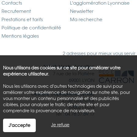
Contacts
L'agglomération Lyonnaise
Recrutement
Newsletter
Prestations et tarifs
Ma recherche
Politique de confidentialité
Mentions légales
2 adresses pour mieux vous servir
Achat, Vente, Location
Nous utilisons des cookies sur ce site pour améliorer votre
7 rue de la Platière
expérience utilisateur.
69001 LYON
Nous les utilisons avec d'autres technologies de suivi pour
Tél : 04.37.26.21.81
améliorer votre expérience de navigation sur notre site, pour
Gestion, Copropriété, Syndic
vous montrer un contenu personnalisé et des publicités
9 rue Grenette
ciblées, pour analyser le trafic de notre site et pour
69002 LYON
comprendre la provenance de nos visiteurs.
Tél : 04.78.37.69.17
Je refuse
J'accepte