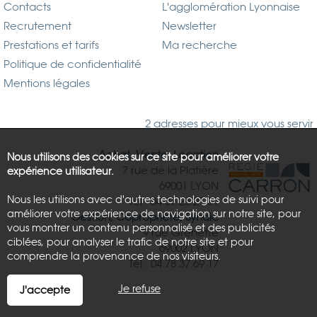
Contacts
L'agglomération Lyonnaise
Recrutement
Newsletter
Prestations et tarifs
Ma recherche
Politique de confidentialité
Mentions légales
2 adresses pour mieux vous servir
Achat, Vente, Location
Nous utilisons des cookies sur ce site pour améliorer votre
7 rue de la Platière
expérience utilisateur.
69001 LYON
Nous les utilisons avec d'autres technologies de suivi pour
Tél : 04.37.26.21.81
améliorer votre expérience de navigation sur notre site, pour
Gestion, Copropriété, Syndic
vous montrer un contenu personnalisé et des publicités
9 rue Grenette
ciblées, pour analyser le trafic de notre site et pour
69002 LYON
comprendre la provenance de nos visiteurs.
Tél : 04.78.37.69.17
Je refuse
J'accepte