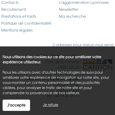
Contacts
L'agglomération Lyonnaise
Recrutement
Newsletter
Prestations et tarifs
Ma recherche
Politique de confidentialité
Mentions légales
2 adresses pour mieux vous servir
Achat, Vente, Location
Nous utilisons des cookies sur ce site pour améliorer votre
7 rue de la Platière
expérience utilisateur.
69001 LYON
Nous les utilisons avec d'autres technologies de suivi pour
Tél : 04.37.26.21.81
améliorer votre expérience de navigation sur notre site, pour
Gestion, Copropriété, Syndic
vous montrer un contenu personnalisé et des publicités
9 rue Grenette
ciblées, pour analyser le trafic de notre site et pour
69002 LYON
comprendre la provenance de nos visiteurs.
Tél : 04.78.37.69.17
Je refuse
J'accepte