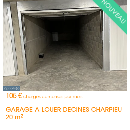
2 photo(s)
105 €
charges comprises par mois
GARAGE A LOUER
DECINES CHARPIEU
2
20 m