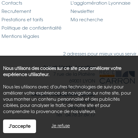
Contacts
L'agglomération Lyonnaise
Recrutement
Newsletter
Prestations et tarifs
Ma recherche
Politique de confidentialité
Mentions légales
2 adresses pour mieux vous servir
Achat, Vente, Location
Nous utilisons des cookies sur ce site pour améliorer votre
7 rue de la Platière
expérience utilisateur.
69001 LYON
Nous les utilisons avec d'autres technologies de suivi pour
Tél : 04.37.26.21.81
améliorer votre expérience de navigation sur notre site, pour
Gestion, Copropriété, Syndic
vous montrer un contenu personnalisé et des publicités
9 rue Grenette
ciblées, pour analyser le trafic de notre site et pour
69002 LYON
comprendre la provenance de nos visiteurs.
Tél : 04.78.37.69.17
Je refuse
J'accepte