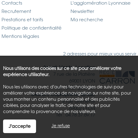
Contacts
L'agglomération Lyonnaise
Recrutement
Newsletter
Prestations et tarifs
Ma recherche
Politique de confidentialité
Mentions légales
2 adresses pour mieux vous servir
Achat, Vente, Location
Nous utilisons des cookies sur ce site pour améliorer votre
7 rue de la Platière
expérience utilisateur.
69001 LYON
Nous les utilisons avec d'autres technologies de suivi pour
Tél : 04.37.26.21.81
améliorer votre expérience de navigation sur notre site, pour
Gestion, Copropriété, Syndic
vous montrer un contenu personnalisé et des publicités
9 rue Grenette
ciblées, pour analyser le trafic de notre site et pour
69002 LYON
comprendre la provenance de nos visiteurs.
Tél : 04.78.37.69.17
Je refuse
J'accepte