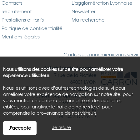
Contacts
L'agglomération Lyonnaise
Recrutement
Newsletter
Prestations et tarifs
Ma recherche
Politique de confidentialité
Mentions légales
2 adresses pour mieux vous servir
Achat, Vente, Location
Nous utilisons des cookies sur ce site pour améliorer votre
7 rue de la Platière
expérience utilisateur.
69001 LYON
Nous les utilisons avec d'autres technologies de suivi pour
Tél : 04.37.26.21.81
améliorer votre expérience de navigation sur notre site, pour
Gestion, Copropriété, Syndic
vous montrer un contenu personnalisé et des publicités
9 rue Grenette
ciblées, pour analyser le trafic de notre site et pour
69002 LYON
comprendre la provenance de nos visiteurs.
Tél : 04.78.37.69.17
Je refuse
J'accepte