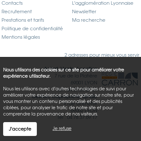
Contacts
L'agglomération Lyonnaise
Recrutement
Newsletter
Prestations et tarifs
Ma recherche
Politique de confidentialité
Mentions légales
2 adresses pour mieux vous servir
Achat, Vente, Location
Nous utilisons des cookies sur ce site pour améliorer votre
7 rue de la Platière
expérience utilisateur.
69001 LYON
Nous les utilisons avec d'autres technologies de suivi pour
Tél : 04.37.26.21.81
améliorer votre expérience de navigation sur notre site, pour
Gestion, Copropriété, Syndic
vous montrer un contenu personnalisé et des publicités
9 rue Grenette
ciblées, pour analyser le trafic de notre site et pour
69002 LYON
comprendre la provenance de nos visiteurs.
Tél : 04.78.37.69.17
Je refuse
J'accepte