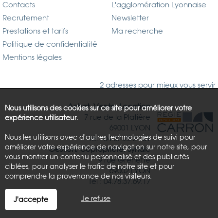
Contacts
L'agglomération Lyonnaise
Recrutement
Newsletter
Prestations et tarifs
Ma recherche
Politique de confidentialité
Mentions légales
2 adresses pour mieux vous servir
Achat, Vente, Location
Nous utilisons des cookies sur ce site pour améliorer votre
7 rue de la Platière
expérience utilisateur.
69001 LYON
Nous les utilisons avec d'autres technologies de suivi pour
Tél : 04.37.26.21.81
améliorer votre expérience de navigation sur notre site, pour
Gestion, Copropriété, Syndic
vous montrer un contenu personnalisé et des publicités
9 rue Grenette
ciblées, pour analyser le trafic de notre site et pour
69002 LYON
comprendre la provenance de nos visiteurs.
Tél : 04.78.37.69.17
Je refuse
J'accepte