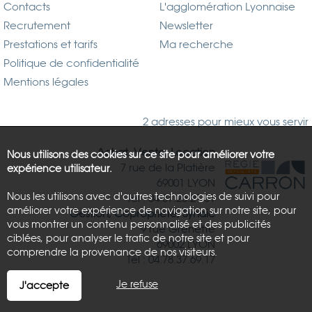
Contacts
L'agglomération Lyonnaise
Recrutement
Newsletter
Prestations et tarifs
Ma recherche
Politique de confidentialité
Mentions légales
2 adresses pour mieux vous servir
Achat, Vente, Location
Nous utilisons des cookies sur ce site pour améliorer votre
7 rue de la Platière
expérience utilisateur.
69001 LYON
Nous les utilisons avec d'autres technologies de suivi pour
Tél : 04.37.26.21.81
améliorer votre expérience de navigation sur notre site, pour
Gestion, Copropriété, Syndic
vous montrer un contenu personnalisé et des publicités
9 rue Grenette
ciblées, pour analyser le trafic de notre site et pour
69002 LYON
comprendre la provenance de nos visiteurs.
Tél : 04.78.37.69.17
Je refuse
J'accepte