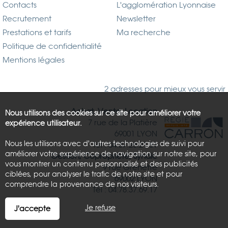
Contacts
L'agglomération Lyonnaise
Recrutement
Newsletter
Prestations et tarifs
Ma recherche
Politique de confidentialité
Mentions légales
2 adresses pour mieux vous servir
Achat, Vente, Location
Nous utilisons des cookies sur ce site pour améliorer votre
7 rue de la Platière
expérience utilisateur.
69001 LYON
Nous les utilisons avec d'autres technologies de suivi pour
Tél : 04.37.26.21.81
améliorer votre expérience de navigation sur notre site, pour
Gestion, Copropriété, Syndic
vous montrer un contenu personnalisé et des publicités
9 rue Grenette
ciblées, pour analyser le trafic de notre site et pour
69002 LYON
comprendre la provenance de nos visiteurs.
Tél : 04.78.37.69.17
Je refuse
J'accepte