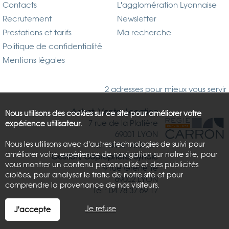
Contacts
L'agglomération Lyonnaise
Recrutement
Newsletter
Prestations et tarifs
Ma recherche
Politique de confidentialité
Mentions légales
2 adresses pour mieux vous servir
Achat, Vente, Location
Nous utilisons des cookies sur ce site pour améliorer votre
7 rue de la Platière
expérience utilisateur.
69001 LYON
Nous les utilisons avec d'autres technologies de suivi pour
Tél : 04.37.26.21.81
améliorer votre expérience de navigation sur notre site, pour
Gestion, Copropriété, Syndic
vous montrer un contenu personnalisé et des publicités
9 rue Grenette
ciblées, pour analyser le trafic de notre site et pour
69002 LYON
comprendre la provenance de nos visiteurs.
Tél : 04.78.37.69.17
Je refuse
J'accepte