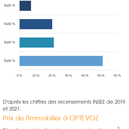
NaN %
NaN %
NaN %
NaN %
0 %
10 %
20 %
30 %
40 %
50 %
60 %
D'après les chiffres des recensements INSEE de 2019
et 2021.
Prix de l'immobilier à OPTEVOZ
2