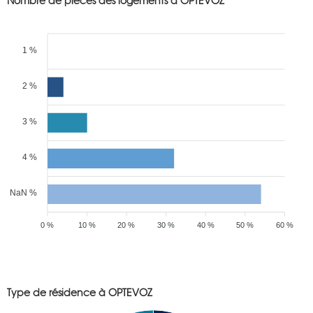
Nombre de pièces des logements à OPTEVOZ
1 %
2 %
3 %
4 %
NaN %
0 %
10 %
20 %
30 %
40 %
50 %
60 %
Type de résidence à OPTEVOZ