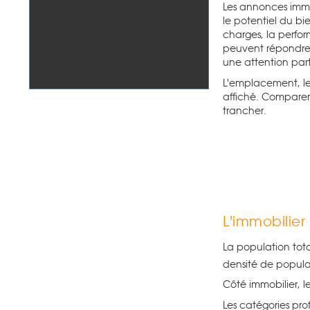
Les annonces immo
le potentiel du bi
charges, la perfor
peuvent répondre 
une attention part
L'emplacement, le
affiché. Compare
trancher.
L'immobilie
La population tot
densité de popula
Côté immobilier, l
Les catégories pro