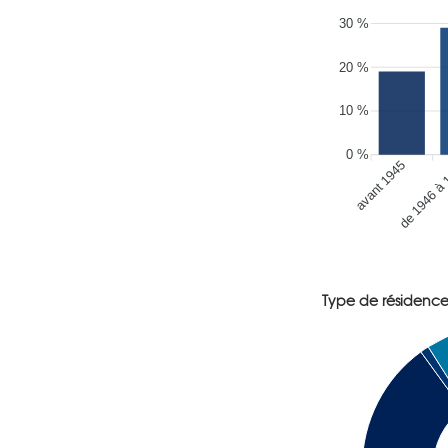
30 %
20 %
10 %
0 %
avant 1945
de 1946 à
Type de résidenc