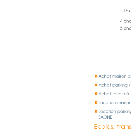
Pri
4 ch
5 ch
Achat maison à
Achat parking 
Achat terrain à
Location maiso
Location parkin
SAONE
Ecoles, tran