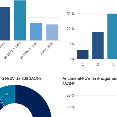
30 %
20 %
 1970
de 1990 à 2005
après 2006
de 1971 à 1990
10 %
0 %
1
2
3
e à NEUVILLE SUR SAONE
Ancienneté d'emménagements
SAONE
9%
50 %
40 %