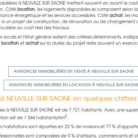
bilières à NEUVILLE SUR SAONE mettent souvent en avant le cadr
en. Côté
location
, les logements disponibles se comparent selon la 
mance énergétique et les services accessibles. Côté
achat
, les ma
à un projet de construction, de rénovation ou de changement 
iculière au coût réel des travaux.
s accès et l'état général restent des critères déterminants, ind
r
location
et
achat
sur la durée du projet reste souvent un exerci
ANNONCES IMMOBILIÈRES EN VENTE À NEUVILLE SUR SAONE
ANNONCES IMMOBILIÈRES EN LOCATION À NEUVILLE SUR SAON
r à NEUVILLE SUR SAONE en quelques chiffres
ale à NEUVILLE SUR SAONE est de 7 721 habitants. Avec une superf
2
tion est de 1 544 habitants/km
.
es habitations sont réparties en 23 % de maisons et 77 % d'appart
fessionnelles sont composées de 9 % d'artisans, commercants et ch