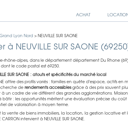
ACHAT
LOCATIO
 Grand Lyon Nord
>
NEUVILLE SUR SAONE
er à NEUVILLE SUR SAONE (69250
ne-rhône-alpes, dans le département département Du Rhone (69
ont le code postal est 69250.
LLE SUR SAONE : atouts et spécificités du marché local
attire des profils variés : familles en quête d'espace, actifs en mo
 recherche de
rendements accessibles
grâce à des prix souvent plu
 à un cadre de vie différent des grandes agglomérations. Maison
s à bâtir : les opportunités méritent une évaluation précise du coût
tiel de valorisation à moyen terme.
t la vente de biens immobiliers, la location, la gestion locative et
E CARRON intervient à NEUVILLE SUR SAONE.