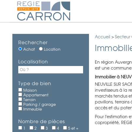
Accueil
>
Secteur
Rechercher
Immobili
Achat
Location
Localisation
En région Auverg
est une commune d
Immobilier à NEUVI
Type de bien
NEUVILLE SUR SAONE 
investisseurs à la
Maison
Appartement
marchés tendus et
Terrain
pavillons, terrain
Parking / garage
accès et du poten
Immeuble
Pour l'estimation e
Nombre de pièces
copropriété, REGI
1
2
3
4
5 et +