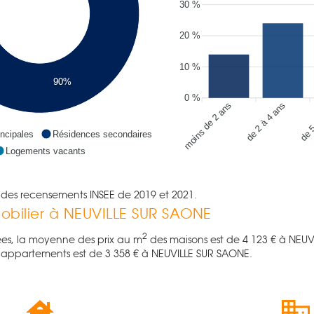
30 %
20 %
10 %
90%
0 %
moins de 2 ans
de 2 à 4 ans
de 5
ncipales
Résidences secondaires
Logements vacants
es des recensements INSEE de 2019 et 2021.
mobilier à NEUVILLE SUR SAONE
2
es, la moyenne des prix au m
des maisons est de
4 123
€ à NEUV
s appartements est de
3 358
€ à NEUVILLE SUR SAONE.