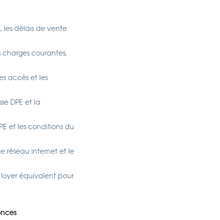
 les délais de vente
s charges courantes,
les accès et les
sse DPE et la
DPE et les conditions du
le réseau internet et le
 loyer équivalent pour
onces