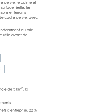
e de vie, le calme et
surface réelle, les
isons et terrains
de cadre de vie, avec
épendamment du prix
ce utile avant de
E
2
icie de 5 km
, la
ements.
efs d'entreprise, 22 %