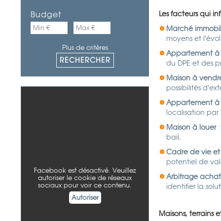
Budget
Les facteurs qui i
Marché immobil
moyens et l'évol
Plus de critères
Appartement à
du DPE et des pr
Maison à vendr
possibilités d'
Appartement à 
localisation pa
Maison à louer
:
bail,
Cadre de vie et
potentiel de val
Facebook est désactivé. Veuillez
Arbitrage achat
autoriser le cookie de réseaux
sociaux pour voir ce contenu.
identifier la sol
Autoriser
Maisons, terrains