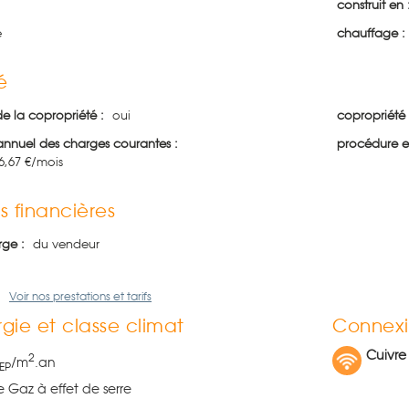
construit en 
e
chauffage :
é
de la copropriété :
oui
copropriété 
nnuel des charges courantes :
procédure e
16,67 €/mois
s financières
rge :
du vendeur
Voir nos prestations et tarifs
gie et classe climat
Connexi
Cuivre
2
/m
.an
EP
e Gaz à effet de serre