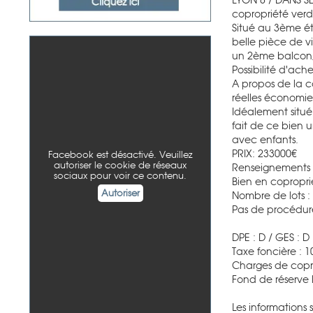
copropriété verd
Situé au 3ème ét
belle pièce de v
un 2ème balcon, 
Possibilité d'ach
A propos de la c
réelles économie
Idéalement situé
fait de ce bien u
avec enfants.
PRIX: 233000€
Facebook est désactivé. Veuillez
autoriser le cookie de réseaux
Renseignements 
sociaux pour voir ce contenu.
Bien en copropri
Autoriser
Nombre de lots : 
Pas de procédur
DPE : D / GES : D
Taxe foncière : 
Charges de copro
Fond de réserve l
Les informations 