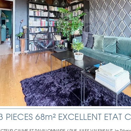
3 PIECES 68m² EXCELLENT ETAT 
ECTEUR CALME ET PAVILLONNAIRE / RUE JULES VALENSAUT, la Régi