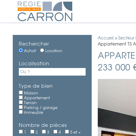
Accueil
>
Secteur
Rechercher
Appartement T3 A
Achat
Location
APPARTE
Localisation
233 000 
Type de bien
Maison
Appartement
Terrain
Parking / garage
Immeuble
Nombre de pièces
1
2
3
4
5 et +