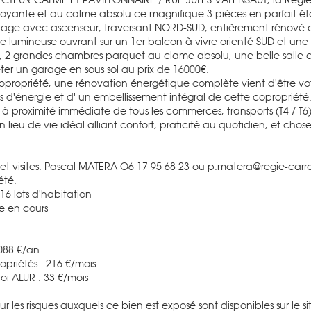
oyante et au calme absolu ce magnifique 3 pièces en parfait ét
age avec ascenseur, traversant NORD-SUD, entièrement rénové ave
ie lumineuse ouvrant sur un 1er balcon à vivre orienté SUD et 
2 grandes chambres parquet au clame absolu, une belle salle d'
eter un garage en sous sol au prix de 16000€.
opropriété, une rénovation énergétique complète vient d'être vo
s d'énergie et d' un embellissement intégral de cette copropriété
 à proximité immédiate de tous les commerces, transports (T4 / T
n lieu de vie idéal alliant confort, praticité au quotidien, et cho
et visites: Pascal MATERA O6 17 95 68 23 ou p.matera@regie-car
été.
16 lots d'habitation
e en cours
1088 €/an
priétés : 216 €/mois
oi ALUR : 33 €/mois
sur les risques auxquels ce bien est exposé sont disponibles sur le 