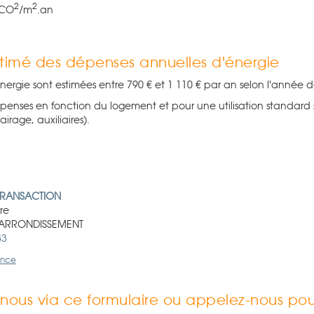
2
2
 CO
/m
.an
timé des dépenses annuelles d'énergie
nergie sont estimées entre 790 € et 1 110 € par an selon l'année 
penses en fonction du logement et pour une utilisation standard 
airage, auxiliaires).
TRANSACTION
ère
 ARRONDISSEMENT
83
gence
ous via ce formulaire ou appelez-nous pour