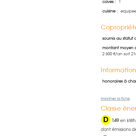
caves :
1
cuisine :
equipe
Copropriét
soumis au statut 
montant moyen a
2 600 €/an soit 2
Information
honoraires à cha
Imprimer la fiche
Classe éner
D
149
en kWh
dont émissions d