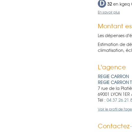
D
32
en kgeq
En savoir plus
Montant es
Les dépenses d'é
Estimation de dé
climatisation, écl
L'agence
REGIE CARRON
REGIE CARRON 
7 rue de la Plati
69001 LYON 1ER
Tél :
04.37.26.21.
Voir le profil de l'a
Contactez-n