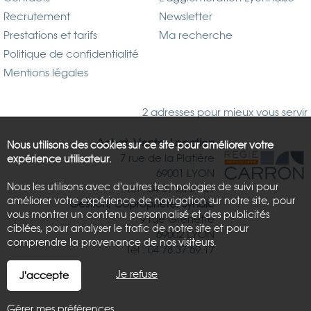
Recrutement
Newsletter
Prestations et tarifs
Ma recherche
Politique de confidentialité
Mentions légales
2 adresses pour mieux vous servir
Achat, Vente, Location
Nous utilisons des cookies sur ce site pour améliorer votre
7 rue de la Platière
expérience utilisateur.
69001 LYON
Nous les utilisons avec d'autres technologies de suivi pour
Tél : 04.37.26.21.81
améliorer votre expérience de navigation sur notre site, pour
Gestion, Copropriété, Syndic
vous montrer un contenu personnalisé et des publicités
9 rue Grenette
ciblées, pour analyser le trafic de notre site et pour
69002 LYON
comprendre la provenance de nos visiteurs.
Tél : 04.78.37.69.17
Je refuse
J'accepte
Gérer mes préférences