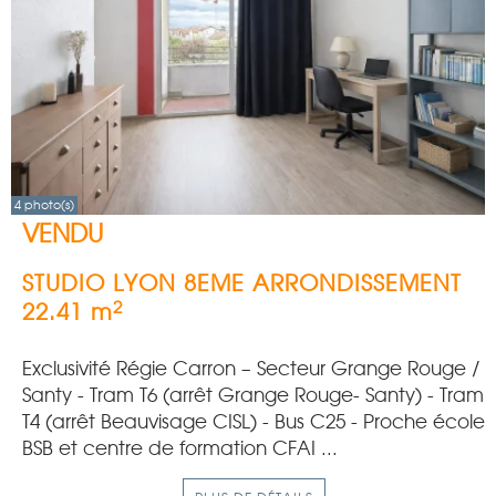
4 photo(s)
VENDU
STUDIO
LYON 8EME ARRONDISSEMENT
2
22.41 m
Exclusivité Régie Carron – Secteur Grange Rouge /
Santy - Tram T6 (arrêt Grange Rouge- Santy) - Tram
T4 (arrêt Beauvisage CISL) - Bus C25 - Proche école
BSB et centre de formation CFAI ...