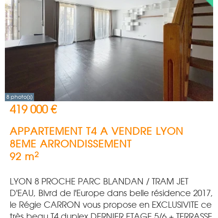
8 photo(s)
419 000 €
APPARTEMENT T4 A VENDRE
LYON
8EME ARRONDISSEMENT
2
92 m
LYON 8 PROCHE PARC BLANDAN / TRAM JET
D'EAU, Blvrd de l'Europe dans belle résidence 2017,
le Régie CARRON vous propose en EXCLUSIVITE ce
très beau T4 duplex DERNIER ETAGE 5/6 + TERRASSE