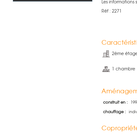
Les informations 
Réf : 2271
Caractérist
2ème étag
1 chambre
Aménagem
construit en :
199
chauffage :
indi
Copropriét