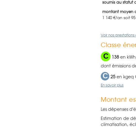
soumis au statut 
montant moyen a
1 140 €/an soit 9
Voir nos prestations e
Classe éner
C
138
en kWh
dont émissions d
C
25
en kgeq
En savoir plus
Montant es
Les dépenses d'é
Estimation de dé
climatisation, écl