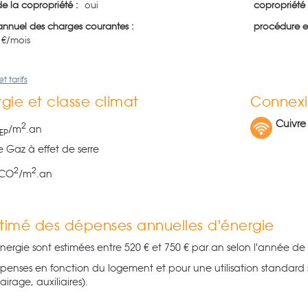
de la copropriété :
oui
copropriété 
nnuel des charges courantes :
procédure e
5 €/mois
t tarifs
gie et classe climat
Connexi
Cuivre
2
/m
.an
EP
e Gaz à effet de serre
2
2
 CO
/m
.an
timé des dépenses annuelles d'énergie
nergie sont estimées entre 520 € et 750 € par an selon l'année de 
penses en fonction du logement et pour une utilisation standard 
airage, auxiliaires).