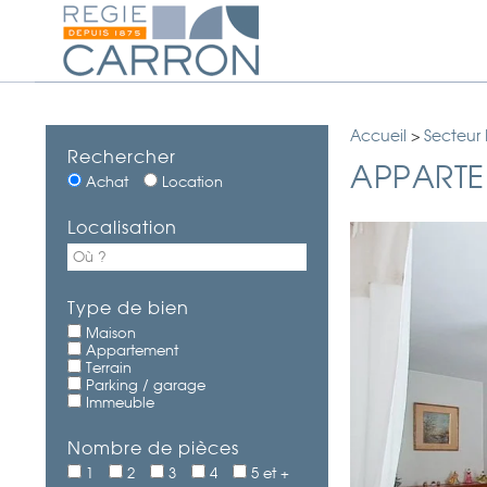
Accueil
>
Secteur
Rechercher
APPARTE
Achat
Location
Localisation
Type de bien
Maison
Appartement
Terrain
Parking / garage
Immeuble
Nombre de pièces
1
2
3
4
5 et +