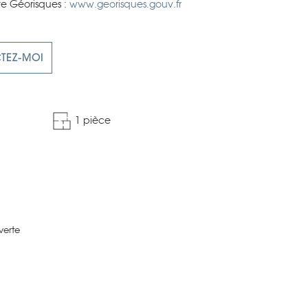
ite Géorisques :
www.georisques.gouv.fr
CTEZ-MOI
1 pièce
verte