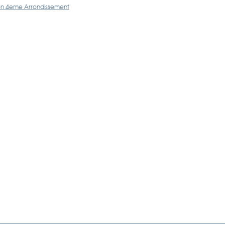
Lyon 4eme Arrondissement