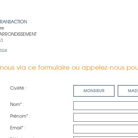
TRANSACTION
ère
 ARRONDISSEMENT
83
gence
ous via ce formulaire ou appelez-nous pour
Civilité :
MONSIEUR
MAD
Nom* :
Prénom* :
Email* :