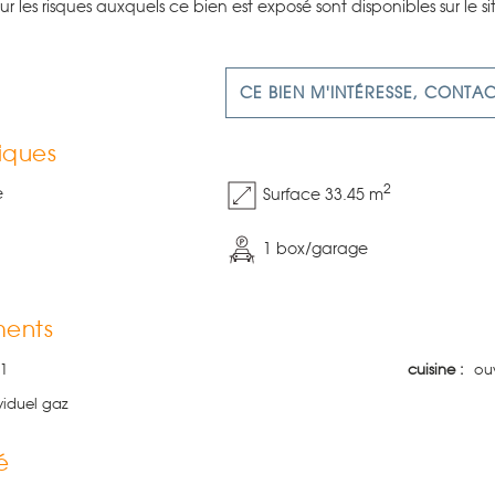
sur les risques auxquels ce bien est exposé sont disponibles sur le s
CE BIEN M'INTÉRESSE, CONTA
iques
2
e
Surface 33.45 m
1 box/garage
ents
1
cuisine :
ou
viduel gaz
é