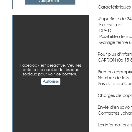
Caractéristiques 
-Superficie de 3
-Exposé sud
-DPE D
-Possibilité de m
-Garage fermé u
Pour plus d'infor
CARRON (06 15 8
Facebook est désactivé. Veuillez
autoriser le cookie de réseaux
Bien en copropri
sociaux pour voir ce contenu.
Nombre de lots : 
Autoriser
Pas de procédur
Charges de copro
Envie d'en savoir
Contactez Johan
Les informations 