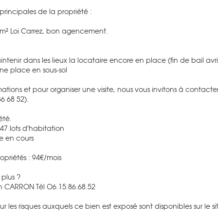
principales de la propriété :
4m² Loi Carrez, bon agencement.
aintenir dans les lieux la locataire encore en place (fin de bail avr
ne place en sous-sol
mations et pour organiser une visite, nous vous invitons à contac
6 68 52).
été.
47 lots d'habitation
e en cours
priétés : 94€/mois
 plus ?
 CARRON Tél O6.15.86.68.52
sur les risques auxquels ce bien est exposé sont disponibles sur le 