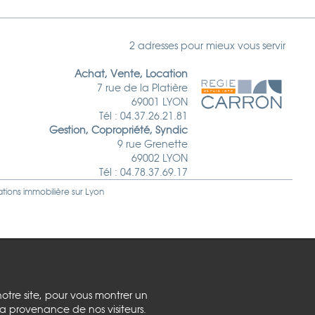
2 adresses pour mieux vous servir
Achat, Vente, Location
7 rue de la Platière
69001 LYON
Tél : 04.37.26.21.81
Gestion, Copropriété, Syndic
9 rue Grenette
69002 LYON
Tél : 04.78.37.69.17
ations immobilière sur
Lyon
notre site, pour vous montrer un
la provenance de nos visiteurs.