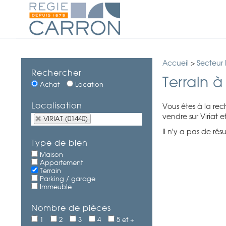
Accueil
>
Secteur
Rechercher
Terrain à
Achat
Location
Localisation
Vous êtes à la rec
vendre sur Viriat 
VIRIAT (01440)
Il n'y a pas de rés
Type de bien
Maison
Appartement
Terrain
Parking / garage
Immeuble
Nombre de pièces
1
2
3
4
5 et +