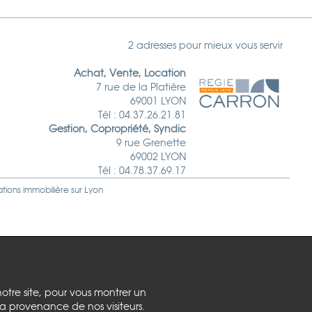
2 adresses pour mieux vous servir
Achat, Vente, Location
7 rue de la Platière
69001 LYON
Tél : 04.37.26.21.81
Gestion, Copropriété, Syndic
9 rue Grenette
69002 LYON
Tél : 04.78.37.69.17
ations immobilière sur
Lyon
notre site, pour vous montrer un
la provenance de nos visiteurs.