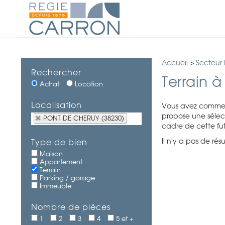
Accueil
>
Secteur
Rechercher
Terrain 
Achat
Location
Localisation
Vous avez comme p
propose une sélect
PONT DE CHERUY (38230)
cadre de cette fut
Il n'y a pas de ré
Type de bien
Maison
Appartement
Terrain
Parking / garage
Immeuble
Nombre de pièces
1
2
3
4
5 et +