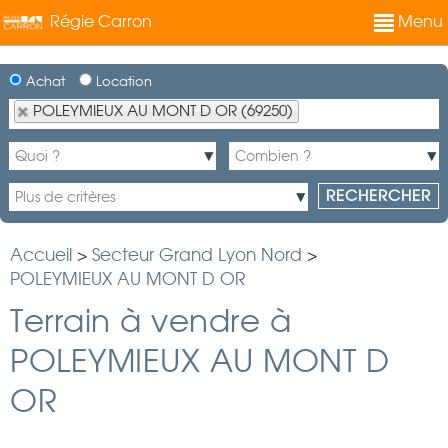
Régie Carron
Menu
Achat
Location
POLEYMIEUX AU MONT D OR (69250)
Accueil
>
Secteur Grand Lyon Nord
>
POLEYMIEUX AU MONT D OR
Terrain à vendre à
POLEYMIEUX AU MONT D
OR